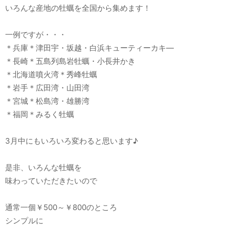
いろんな産地の牡蠣を全国から集めます！
一例ですが・・・
＊兵庫＊津田宇・坂越・白浜キューティーカキ―
＊長崎＊五島列島岩牡蠣・小長井かき
＊北海道噴火湾＊秀峰牡蠣
＊岩手＊広田湾・山田湾
＊宮城＊松島湾・雄勝湾
＊福岡＊みるく牡蠣
3月中にもいろいろ変わると思います♪
是非、いろんな牡蠣を
味わっていただきたいので
通常一個￥500～￥800のところ
シンプルに