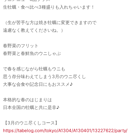
生牡蠣・食べ比べ3種盛りも入れちゃいます！
（生が苦手な方は焼き牡蠣に変更できますので
遠慮なく教えてくださいね。）
春野菜のフリット
春野菜と春鮮魚のウニしゃぶ
で春を感じながら牡蠣もウニも
思う存分味わえてしまう3月のウニ尽くし
大事な会食や記念日にもおススメ♪
本格的な春のはじまりは
日本全国の牡蠣と共に是非♪
【3月のウニ尽くしコース】
https://tabelog.com/tokyo/
A1304/A130401/13227622/party/