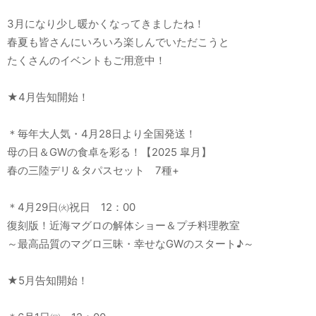
3月になり少し暖かくなってきましたね！
春夏も皆さんにいろいろ楽しんでいただこうと
たくさんのイベントもご用意中！
★4月告知開始！
＊毎年大人気・4月28日より全国発送！
母の日＆GWの食卓を彩る！【2025 皐月】
春の三陸デリ＆タパスセット 7種+
＊4月29日㈫祝日 12：00
復刻版！近海マグロの解体ショー＆プチ料理教室
～最高品質のマグロ三昧・幸せなGWのスタート♪～
★5月告知開始！