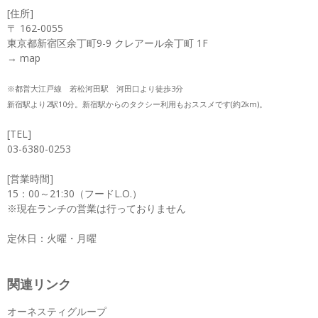
[住所]
〒 162-0055
東京都新宿区余丁町9-9 クレアール余丁町 1F
→
map
※都営大江戸線 若松河田駅 河田口より徒歩3分
新宿駅より2駅10分。新宿駅からのタクシー利用もおススメです(約2km)。
[TEL]
03-6380-0253
[営業時間]
15：00～21:30（フードL.O.）
※現在ランチの営業は行っておりません
定休日：火曜・月曜
関連リンク
オーネスティグループ