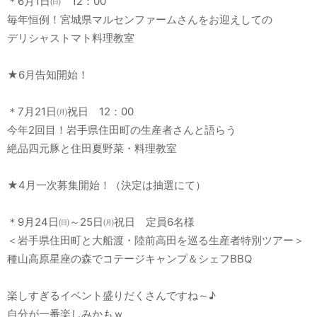
＊6月1日㈰ 12：00
毎年恒例！宮城県マルセンファームさんをお迎えしての
デリシャストマト料理教室
★6月告知開始！
＊7月21日㈪祝日 12：00
今年2回目！岩手県住田町の生産者さんと語らう
絶品四元豚と住田夏野菜・料理教室
★4月一次募集開始！（決定は抽選にて）
＊9月24日㈰～25日㈪祝日 定員6名様
＜岩手県住田町と大船渡・陸前高田を巡る生産者特別ツアー＞
種山高原星座の森でコテージキャンプ＆シェフBBQ
楽しすぎるイベント盛りだくさんですね～♪
自分が一番楽しみかもｗ