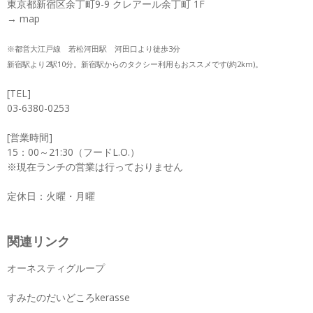
東京都新宿区余丁町9-9 クレアール余丁町 1F
→
map
※都営大江戸線 若松河田駅 河田口より徒歩3分
新宿駅より2駅10分。新宿駅からのタクシー利用もおススメです(約2km)。
[TEL]
03-6380-0253
[営業時間]
15：00～21:30（フードL.O.）
※現在ランチの営業は行っておりません
定休日：火曜・月曜
関連リンク
オーネスティグループ
すみたのだいどころkerasse