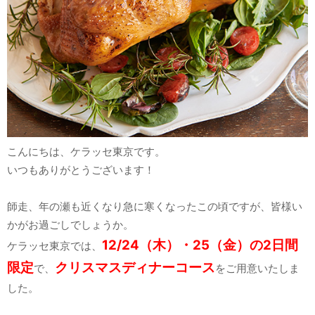
こんにちは、ケラッセ東京です。
いつもありがとうございます！
師走、年の瀬も近くなり急に寒くなったこの頃ですが、皆様い
かがお過ごしでしょうか。
12/24（木）・25（金）の2日間
ケラッセ東京では、
限定
クリスマスディナーコース
で、
をご用意いたしま
した。